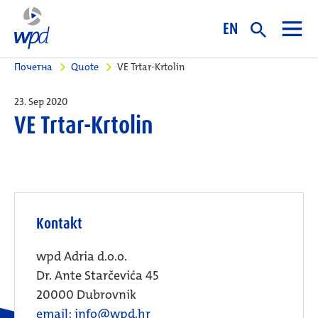
EN
Почетна
Quote
VE Trtar-Krtolin
23. Sep 2020
VE Trtar-Krtolin
Kontakt
wpd Adria d.o.o.
Dr. Ante Starčevića 45
20000 Dubrovnik
email: info@wpd.hr