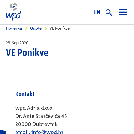
EN
Почетна
Quote
VE Ponikve
23. Sep 2020
VE Ponikve
Kontakt
wpd Adria d.o.o.
Dr. Ante Starčevića 45
20000 Dubrovnik
email: info@wpd.hr